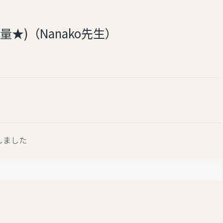
★)（Nanako先生）
了しました